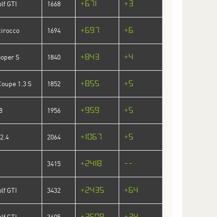
+671
+3
lf GTI
1668
+697
+6
irocco
1694
+843
+4
ooper S
1840
+855
+5
Coupe 1.3 S
1852
+959
+5
8
1956
+1067
+5
2.4
2064
+2418
--
3415
+2435
+64
lf GTI
3432
+2608
+24
lf GTI
3605