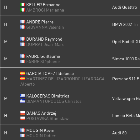
KELLER Ermanno
H
Audi Quattro
AMBROGI Marianna
ANDRE Pierre
H
BMW 2002 Tii
GIOVANNA Valentin
DURAND Raymond
M
Opel Kadett G
DUPRAT Jean-Marc
FABRE Guillaume
M
Simca 1000 Ral
FABRE Stéphanie
GARCIA LOPEZ Ildefonso
M
MARTINEZ DE LIZARRONDO LIZARRAGA
Porsche 911 E 
Alberto
KALOGERAS Dimitrios
M
Volkswagen Go
DIAMANTOPOULOS Christos
BANAS Andrzej
H
Lancia Beta M
POSTAWKA Stanislaw
MOUGIN Kevin
H
Audi 80
MOUGIN Didier