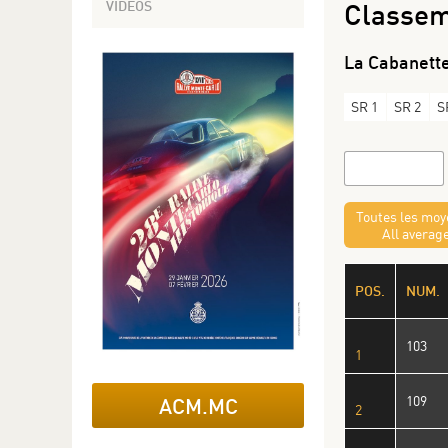
VIDÉOS
Classem
La Cabanette
SR 1
SR 2
S
Toutes les mo
All averag
POS.
NUM.
103
1
109
ACM.MC
2