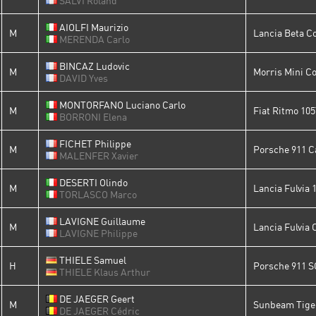
SALVI Roland
AIOLFI Maurizio
M
Lancia Beta C
MERENDA Carlo
BINCAZ Ludovic
M
Morris Mini C
DAVID Yves
MONTORFANO Luciano Carlo
M
Fiat Ritmo 10
BORRONI Elena
FICHET Philippe
M
Porsche 911 C
MALENFER Xavier
DESERTI Olindo
M
Lancia Fulvia 
TORLASCO Marco
LAVIGNE Guillaume
M
Lancia Fulvia 
LAVIGNE Philippe
THIELE Samuel
H
Porsche 911 S
THIELE Klaus Arthur
DE JAEGER Geert
M
Sunbeam Tige
DE JAEGER Cédric