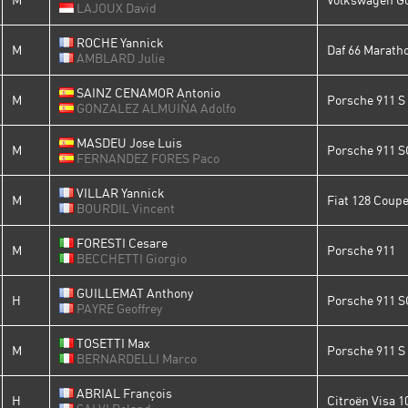
LAJOUX David
ROCHE Yannick
M
Daf 66 Marath
AMBLARD Julie
SAINZ CENAMOR Antonio
M
Porsche 911 S
GONZALEZ ALMUIÑA Adolfo
MASDEU Jose Luis
M
Porsche 911 S
FERNANDEZ FORES Paco
VILLAR Yannick
M
Fiat 128 Coup
BOURDIL Vincent
FORESTI Cesare
M
Porsche 911
BECCHETTI Giorgio
GUILLEMAT Anthony
H
Porsche 911 S
PAYRE Geoffrey
TOSETTI Max
M
Porsche 911 S 
BERNARDELLI Marco
ABRIAL François
H
Citroën Visa 1