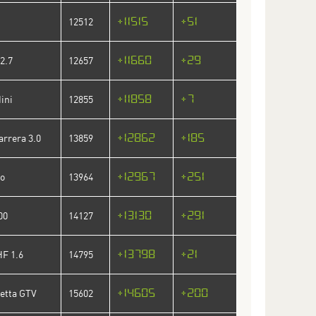
+11515
+51
12512
+11660
+29
2.7
12657
+11858
+7
ini
12855
+12862
+185
arrera 3.0
13859
+12967
+251
ro
13964
+13130
+291
00
14127
+13798
+21
HF 1.6
14795
+14605
+200
fetta GTV
15602