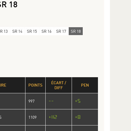
SR 18
R 13
SR 14
SR 15
SR 16
SR 17
SR 18
ÉCART /
URE
POINTS
PEN
DIFF
--
+5
997
+112
+8
S
1109