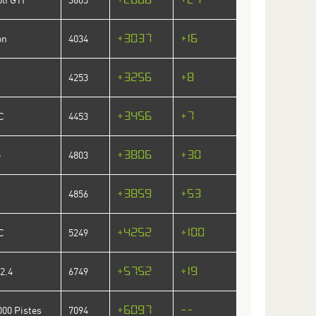
+3037
+16
on
4034
+3256
+8
4253
+3456
+7
C
4453
+3806
+30
e
4803
+3859
+53
4856
+4252
+100
C
5249
+5752
+19
2.4
6749
+6097
--
000 Pistes
7094