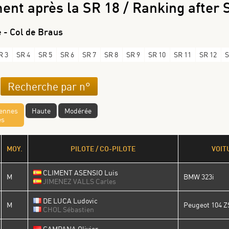
ent après la SR 18 / Ranking after 
 - Col de Braus
R 3
SR 4
SR 5
SR 6
SR 7
SR 8
SR 9
SR 10
SR 11
SR 12
S
yennes
Haute
Modérée
es
MOY.
PILOTE / CO-PILOTE
VOIT
CLIMENT ASENSIO Luis
M
BMW 323i
JIMENEZ VALLS Carles
DE LUCA Ludovic
M
Peugeot 104 Z
CHOL Sébastien
CAMPANA Olivier