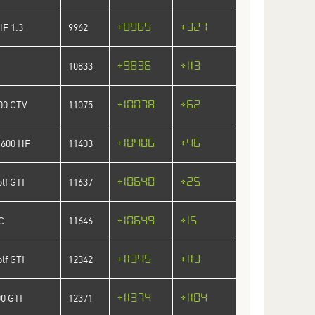
+8965
+327
HF 1.3
9962
+9836
+113
10833
+10078
+62
00 GTV
11075
+10406
+46
1600 HF
11403
+10640
+25
lf GTI
11637
+10649
+15
C
11646
+11345
+113
lf GTI
12342
+11374
+1104
00 GTI
12371