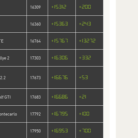
+15312
+200
16309
+15363
+243
16360
+15767
+13272
TE
16764
+16306
+332
lye 2
17303
+16676
+53
2.2
17673
+16686
+21
lf GTI
17683
+16795
+100
ontecarlo
17792
+16953
+700
17950