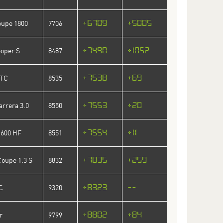
+6709
+5005
oupe 1800
7706
+7490
+1052
ooper S
8487
+7538
+69
5TC
8535
+7553
+20
arrera 3.0
8550
+7554
+11
1600 HF
8551
+7835
+259
Coupe 1.3 S
8832
+8323
--
C
9320
+8802
+84
r
9799