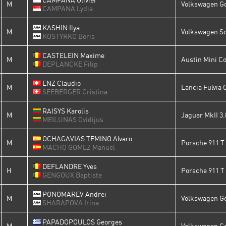
M
Volkswagen Go
CAMPANA Lydia
KASHIN Ilya
M
Volkswagen Sc
KOSTYRKO Boris
CASTELEIN Maxime
M
Austin Mini C
DEPLANCKE Filip
ENZ Claudio
M
Lancia Fulvia 
SEEBERGER Cristina
RAISYS Karolis
M
Jaguar MkII 3.
MEILUNAS Ovidijus
OCHAGAVIAS TEMINO Alvaro
M
Porsche 911 T 
MACHO GOMEZ Manuel
DEFLANDRE Yves
H
Porsche 911 T
GENGOUX Baptiste
PONOMAREV Andrei
M
Volkswagen Go
SHARAPOVA Irina
PAPADOPOULOS Georges
M
Volkswagen Go