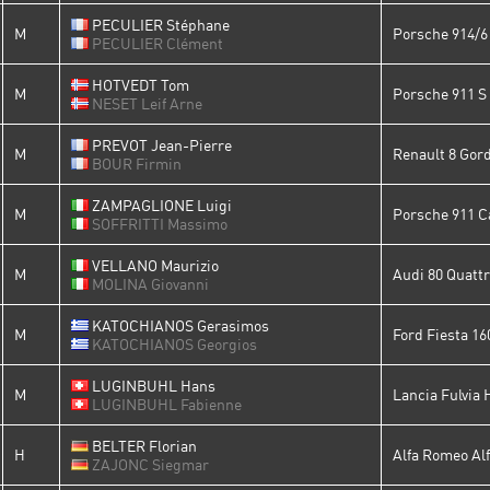
PECULIER Stéphane
M
Porsche 914/6
PECULIER Clément
HOTVEDT Tom
M
Porsche 911 S 
NESET Leif Arne
PREVOT Jean-Pierre
M
Renault 8 Gord
BOUR Firmin
ZAMPAGLIONE Luigi
M
Porsche 911 C
SOFFRITTI Massimo
VELLANO Maurizio
M
Audi 80 Quatt
MOLINA Giovanni
KATOCHIANOS Gerasimos
M
Ford Fiesta 16
KATOCHIANOS Georgios
LUGINBUHL Hans
M
Lancia Fulvia 
LUGINBUHL Fabienne
BELTER Florian
H
Alfa Romeo Al
ZAJONC Siegmar