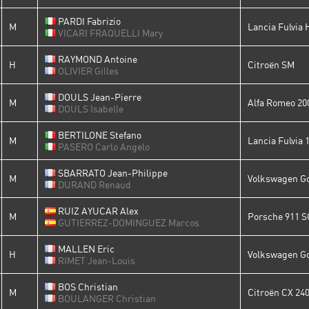
PARDI Fabrizio
M
Lancia Fulvia 
VICARI FRAQUELLI Mary
RAYMOND Antoine
H
Citroën SM
OLIVIER Gilles
DOULS Jean-Pierre
M
Alfa Romeo 20
DOULS Isabelle
BERTILONE Stefano
M
Lancia Fulvia 
PASERO Carlo Angelo
SBARRATO Jean-Philippe
M
Volkswagen Go
DURAND Renaud
RUIZ AYUCAR Alex
M
Porsche 911 S
GUTIERREZ-DOMINGUEZ Marcos
MALLEN Eric
H
Volkswagen Go
RIMET Jean-Louis
BOS Christian
M
Citroën CX 24
BOULANGER Christian