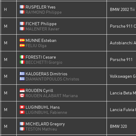
RUSPELER Yves
H
BMW 2002 Tii
RAYMOND Philippe
FICHET Philippe
M
Porsche 911 C
MALENFER Xavier
MUNNE Esteban
M
Autobianchi 
FELIU Olga
FORESTI Cesare
M
Porsche 911
BECCHETTI Giorgio
KALOGERAS Dimitrios
M
Volkswagen Go
DIAMANTOPOULOS Christos
ROUDEN Cyrill
M
Lancia Beta M
ROUDEN ALABART Mariana
LUGINBUHL Hans
M
Lancia Fulvia 
LUGINBUHL Fabienne
MICHELARD Gregory
M
BMW 320
TESTON Mathieu