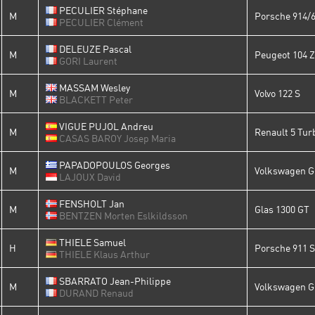
PECULIER Stéphane
M
Porsche 914/
PECULIER Clément
DELEUZE Pascal
M
Peugeot 104 
GORI Laurent
MASSAM Wesley
M
Volvo 122 S
BLACKETT Peter
VIGUE PUJOL Andreu
M
Renault 5 Tur
CASAS BAROY Josep Maria
PAPADOPOULOS Georges
M
Volkswagen Go
LAJOUX David
FENSHOLT Jan
M
Glas 1300 GT
BENTZEN Morten Eslkildsson
THIELE Samuel
H
Porsche 911 
THIELE Klaus Arthur
SBARRATO Jean-Philippe
M
Volkswagen Go
DURAND Renaud