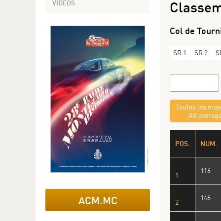
VIDÉOS
Classeme
Col de Tourn
SR 1
SR 2
S
Toutes les mo
All averag
POS.
NUM.
116
1
146
ACM.MC
2