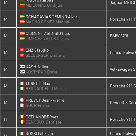
M
Jaguar MkII 3
MEILUNAS Ovidijus
OCHAGAVIAS TEMINO Alvaro
M
Porsche 911 T
MACHO GOMEZ Manuel
CLIMENT ASENSIO Luis
M
BMW 323i
JIMENEZ VALLS Carles
ENZ Claudio
M
Lancia Fulvia
SEEBERGER Cristina
KASHIN Ilya
M
Volkswagen S
KOSTYRKO Boris
TOSETTI Max
M
Porsche 911 S
BERNARDELLI Marco
PREVOT Jean-Pierre
M
Renault 8 Gor
BOUR Firmin
DEFLANDRE Yves
H
Porsche 911 T
GENGOUX Baptiste
ROSSI Fabrizio
Lancia Fulvia
M