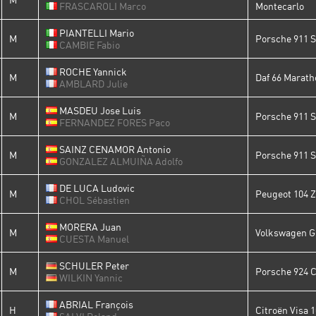
FRASCAROLI Marco
Montecarlo
PIANTELLI Mario
M
Porsche 911 
CAMBIE Fabio
ROCHE Yannick
M
Daf 66 Marath
AMBLARD Julie
MASDEU Jose Luis
M
Porsche 911 
FERNANDEZ FORES Paco
SAINZ CENAMOR Antonio
M
Porsche 911 S
GONZALEZ ALMUIÑA Adolfo
DE LUCA Ludovic
M
Peugeot 104 
CHOL Sébastien
MORERA Juan
M
Volkswagen Go
CUESTA Manuel
SCHULER Peter
M
Porsche 924 
WILKIN Yannic
ABRIAL François
H
Citroën Visa 