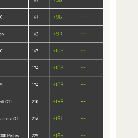
+96
--
SC
161
+97
--
on
162
+102
--
SC
167
+109
--
174
+109
--
ZS
174
+145
--
lf GTI
210
+151
--
Carrera GT
216
+164
--
1000 Pistes
229