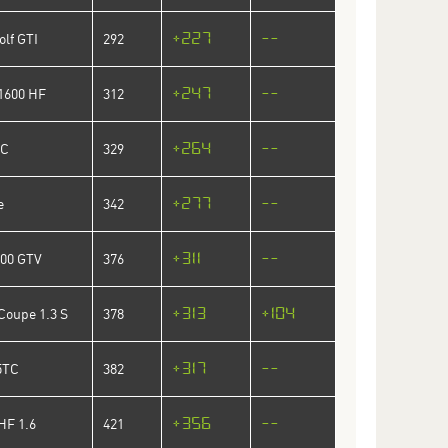
+227
--
lf GTI
292
+247
--
 1600 HF
312
+264
--
SC
329
+277
--
e
342
+311
--
000 GTV
376
+313
+104
 Coupe 1.3 S
378
+317
--
5TC
382
+356
--
HF 1.6
421