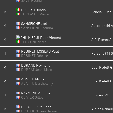
SALVI Roland
DESERTI Olindo
M
Lancia Fulvia
TORLASCO Marco
SANSEIGNE Joel
M
Autobianchi 
SANSEIGNE Corinne
KIERULF Jan Vincent
M
Alfa Romeo Al
TENCONI Pietro
ROBINET-LOISEAU Paul
H
Porsche 911 
ROBINET Fabrice
DURAND Raymond
M
Opel Kadett 
DUPRAT Jean-Marc
ABATTU Michel
M
Opel Kadett 
ABATTU Barthélemy
RAYMOND Antoine
H
Citroën SM
OLIVIER Gilles
PECULIER Philippe
M
Alpine Renaul
PRUDHON Jean Bernard