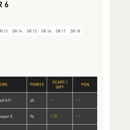
R 6
R 13
SR 14
SR 15
SR 16
SR 17
SR 18
ÉCART /
TURE
POINTS
PEN
DIFF
--
--
lf GTI
65
+31
--
ooper S
96