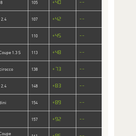
+40
--
.8
105
+42
--
 2.4
107
+45
--
110
+48
--
 Coupe 1.3 S
113
+73
--
cirocco
138
+83
--
 2.4
148
+89
--
dini
154
+92
--
157
 Coupe
+96
--
161