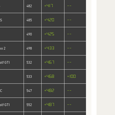
+417
--
6
482
+420
--
ZS
485
+425
--
490
+433
--
bo 2
498
+467
--
lf GTI
532
+468
+100
533
+482
--
SC
547
+487
--
lf GTI
552