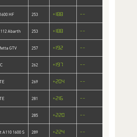
+188
--
 1600 HF
253
+188
--
A112 Abarth
253
+192
--
fetta GTV
257
+197
--
SC
262
+204
--
GTE
269
+216
--
GTE
281
+220
--
285
+224
--
t A110 1600 S
289