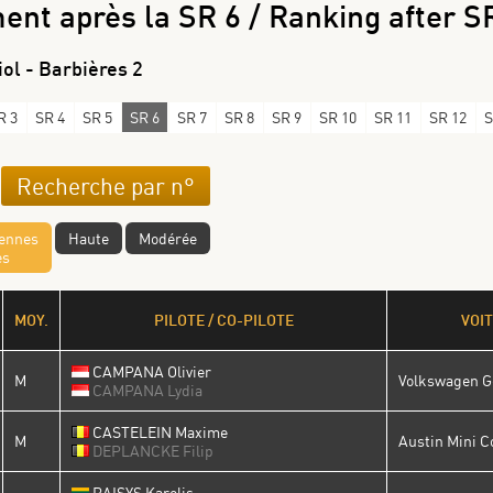
nt après la SR 6 / Ranking after S
iol - Barbières 2
R 3
SR 4
SR 5
SR 6
SR 7
SR 8
SR 9
SR 10
SR 11
SR 12
S
yennes
Haute
Modérée
es
MOY.
PILOTE / CO-PILOTE
VOI
CAMPANA Olivier
M
Volkswagen Go
CAMPANA Lydia
CASTELEIN Maxime
M
Austin Mini C
DEPLANCKE Filip
RAISYS Karolis