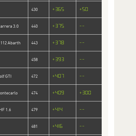
+365
+50
430
+375
--
arrera 3.0
440
+378
--
A112 Abarth
443
+393
--
458
+407
--
lf GTI
472
+409
+300
ontecarlo
474
+414
--
HF 1.6
479
+416
--
481