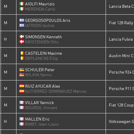
AIOLFI Maurizio
M
Lancia Beta 
MERENDA Carlo
GEORGOSOPOULOS Aris
M
Fiat 128 Rally
IATRIDIS Ioulios
SIMONSEN Kenneth
H
Lancia Fulvia
KRISTENSEN Otto
CASTELEIN Maxime
M
Austin Mini C
DEPLANCKE Filip
SCHULER Peter
M
Porsche 924 
WILKIN Yannic
RUIZ AYUCAR Alex
M
Porsche 911 
GUTIERREZ-DOMINGUEZ Marcos
VILLAR Yannick
M
Fiat 128 Coup
BOURDIL Vincent
MALLEN Eric
H
Volkswagen G
RIMET Jean-Louis