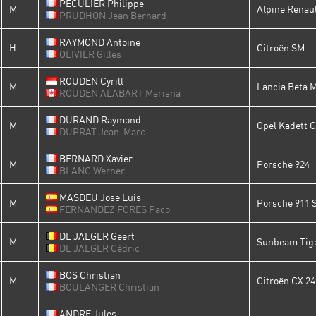
PECULIER Philippe
M
Alpine Renaul
PRUDHON Jean Bernard
RAYMOND Antoine
H
Citroën SM
OLIVIER Gilles
ROUDEN Cyrill
M
Lancia Beta 
ROUDEN ALABART Mariana
DURAND Raymond
M
Opel Kadett 
DUPRAT Jean-Marc
BERNARD Xavier
M
Porsche 924
BLANC Werner
MASDEU Jose Luis
M
Porsche 911 
FERNANDEZ FORES Paco
DE JAEGER Geert
M
Sunbeam Tig
DE JAEGER Cédric
BOS Christian
M
Citroën CX 24
BOULANGER Christian
ANDRE Jules