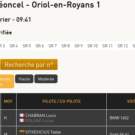
éoncel - Oriol-en-Royans 1
rier - 09:41
ifiée
R 3
SR 4
SR 5
SR 6
SR 7
SR 8
SR 9
SR 10
SR 11
SR 12
S
yennes
Haute
Modérée
es
MOY.
PILOTE / CO-PILOTE
VOI
CHABRAN Louis
H
BMW 1602
ROLAND Lucas
VITKEVICIUS Tadas
M
Saab 96 V4