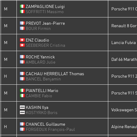
ZAMPAGLIONE Luigi
M
Porsche 911 C
SOFFRITTI Massimo
PREVOT Jean-Pierre
M
Renault 8 Gor
BOUR Firmin
ENZ Claudio
M
Lancia Fulvia
SEEBERGER Cristina
ROCHE Yannick
M
Daf 66 Marat
AMBLARD Julie
CACHAU HERREILLAT Thomas
H
Porsche 911 2
BANCEL Benjamin
PIANTELLI Mario
M
Porsche 911 
CAMBIE Fabio
KASHIN Ilya
M
Volkswagen S
KOSTYRKO Boris
CHANCEL Guillaume
H
Alpine Renaul
FORGEOUX François-Paul