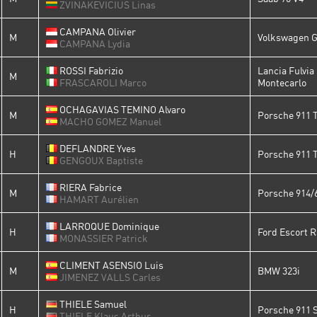
ZVINAKEVICIUS Linas
CAMPANA Olivier
M
Volkswagen G
CAMPANA Lydia
ROSSI Fabrizio
Lancia Fulvia
M
FRASCAROLI Marco
Montecarlo
OCHAGAVIAS TEMINO Alvaro
M
Porsche 911 T
MACHO GOMEZ Manuel
DEFLANDRE Yves
H
Porsche 911 
GENGOUX Baptiste
RIERA Fabrice
M
Porsche 914/
HAMART Aurélien
LARROQUE Dominique
H
Ford Escort R
MONASSIER Patrick
CLIMENT ASENSIO Luis
M
BMW 323i
JIMENEZ VALLS Carles
THIELE Samuel
H
Porsche 911 
THIELE Klaus Arthur