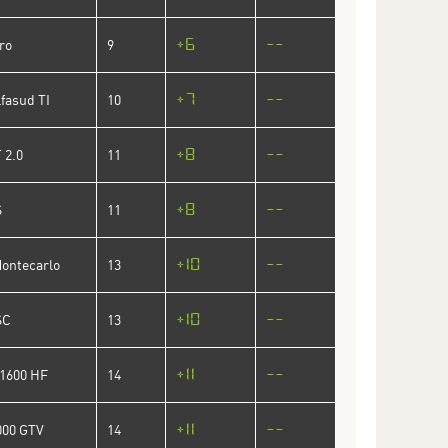
+6
--
ro
9
+7
--
fasud TI
10
+8
--
 2.0
11
+8
--
S
11
+10
--
Montecarlo
13
+10
--
SC
13
+11
--
 1600 HF
14
+11
--
000 GTV
14