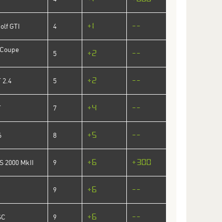
+1
--
olf GTI
4
 Coupe
+2
--
5
+2
--
 2.4
5
+4
--
T
7
+5
--
6
8
+6
+300
S 2000 MkII
9
+6
--
9
+6
--
SC
9