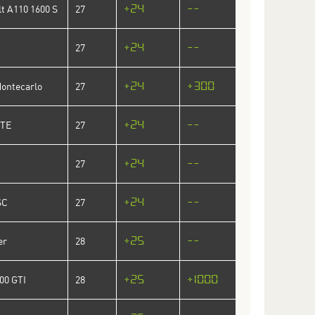
+24
--
t A110 1600 S
27
+24
--
27
+24
+300
Montecarlo
27
+24
--
GTE
27
+24
--
27
+24
--
SC
27
+25
--
er
28
+25
+1000
00 GTI
28