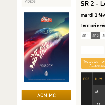
VIDÉOS
SR 2 - L
mardi 3 fév
Terminée vér
SR 1
SR 2
S
Toutes les mo
All averag
POS.
NUM.
68
1
ACM.MC
139