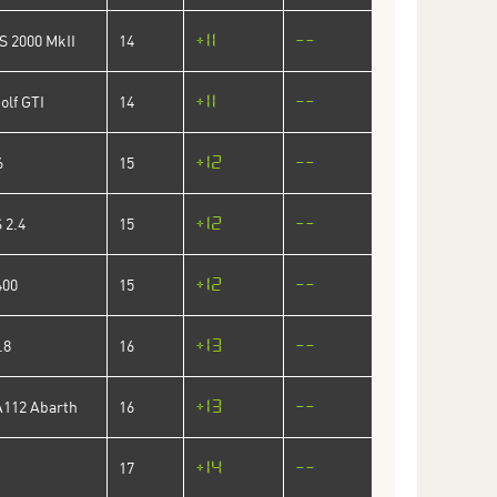
+11
--
S 2000 MkII
14
+11
--
olf GTI
14
+12
--
6
15
+12
--
 2.4
15
+12
--
400
15
+13
--
.8
16
+13
--
A112 Abarth
16
+14
--
17