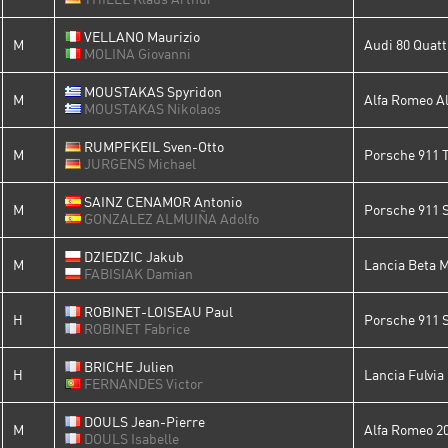
VELLANO Maurizio
M
Audi 80 Quatt
MOLINA Giovanni
MOUSTAKAS Spyridon
M
Alfa Romeo Al
MOUSTAKAS Nikolaos
RUMPFKEIL Sven-Otto
M
Porsche 911 T
JURGENS Michael
SAINZ CENAMOR Antonio
M
Porsche 911 
GONZALEZ ALMUIÑA Adolfo
DZIEDZIC Jakub
M
Lancia Beta 
FABISIAK Damian
ROBINET-LOISEAU Paul
H
Porsche 911 
ROBINET Fabrice
BRICHE Julien
H
Lancia Fulvia
FERNANDES Victor
DOULS Jean-Pierre
M
Alfa Romeo 2
DOULS Isabelle