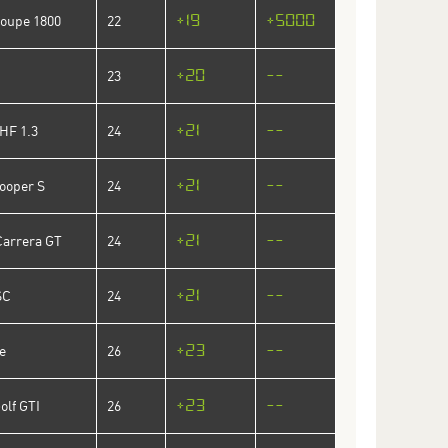
+19
+5000
Coupe 1800
22
+20
--
23
+21
--
 HF 1.3
24
+21
--
ooper S
24
+21
--
Carrera GT
24
+21
--
SC
24
+23
--
e
26
+23
--
olf GTI
26