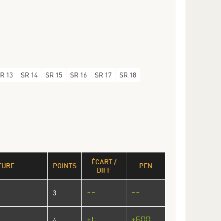
R 13
SR 14
SR 15
SR 16
SR 17
SR 18
ÉCART /
TURE
POINTS
PEN
DIFF
--
--
3
+1
+600
4