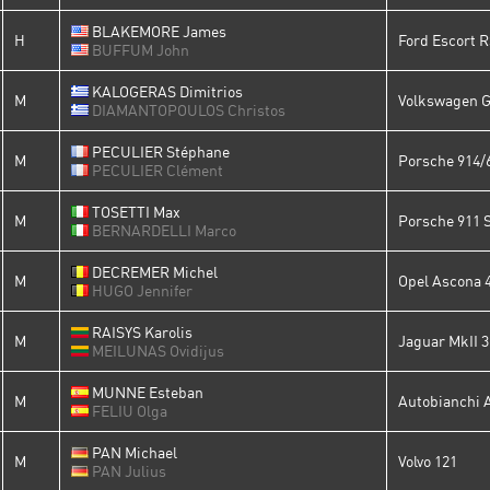
BLAKEMORE James
H
Ford Escort R
BUFFUM John
KALOGERAS Dimitrios
M
Volkswagen G
DIAMANTOPOULOS Christos
PECULIER Stéphane
M
Porsche 914/
PECULIER Clément
TOSETTI Max
M
Porsche 911 S
BERNARDELLI Marco
DECREMER Michel
M
Opel Ascona 
HUGO Jennifer
RAISYS Karolis
M
Jaguar MkII 3
MEILUNAS Ovidijus
MUNNE Esteban
M
Autobianchi 
FELIU Olga
PAN Michael
M
Volvo 121
PAN Julius