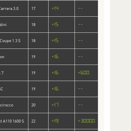
+14
--
arrera 3.0
17
+15
--
dini
18
+15
--
 Coupe 1.3 S
18
+16
--
hon
19
+16
+600
.7
19
+16
--
SC
19
+17
--
cirocco
20
+19
+30000
t A110 1600 S
22