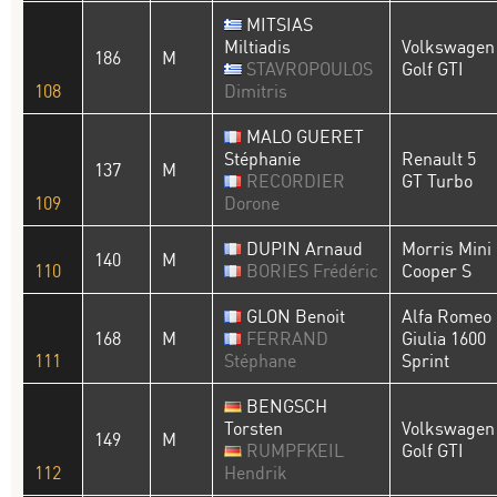
MITSIAS
Miltiadis
Volkswagen
186
M
STAVROPOULOS
Golf GTI
108
Dimitris
MALO GUERET
Stéphanie
Renault 5
137
M
RECORDIER
GT Turbo
109
Dorone
DUPIN Arnaud
Morris Mini
140
M
110
BORIES Frédéric
Cooper S
GLON Benoit
Alfa Romeo
168
M
FERRAND
Giulia 1600
111
Stéphane
Sprint
BENGSCH
Torsten
Volkswagen
149
M
RUMPFKEIL
Golf GTI
112
Hendrik