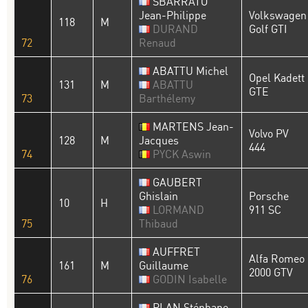
SBARRATO
Jean-Philippe
Volkswagen
118
M
DURAND
Golf GTI
72
Renaud
ABATTU Michel
Opel Kadett
131
M
ABATTU
GTE
73
Barthélemy
MARTENS Jean-
Volvo PV
128
M
Jacques
444
74
PYCK Aswin
GAUBERT
Ghislain
Porsche
10
H
LORMAND
911 SC
75
Thibaud
AUFFRET
Alfa Romeo
161
M
Guillaume
2000 GTV
76
GODIN Isabelle
PLAN Stéphane