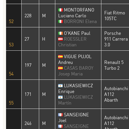
MONTORFANO
Fiat Ritmo
228
M
Luciano Carlo
105TC
52
BORRONI Elena
O'KANE Paul
Porsche
27
H
ROESSLER
911 Carrera
53
Christian
3.0
VIGUE PUJOL
Andreu
Renault 5
197
M
CASAS BAROY
Turbo 2
54
Josep Maria
LUKASIEWICZ
Autobianchi
Enrique
171
M
A112
LUKASIEWICZ
Abarth
55
Martín
SANSEIGNE
Autobianchi
Joel
246
M
A112
SANSEIGNE