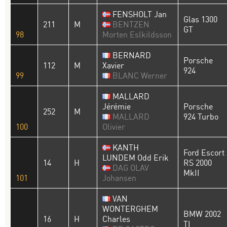
FENSHOLT Jan
Glas 1300
211
M
BENTZEN
GT
98
Morten Eslkildsson
BERNARD
Porsche
112
M
Xavier
924
99
BLANC Werner
MALLARD
Jérémie
Porsche
252
M
MALLARD
924 Turbo
100
Olivier
KANTH
Ford Escort
LUNDEM Odd Erik
14
H
RS 2000
DAG OLAV
MkII
101
Johansen
VAN
WONTERGHEM
BMW 2002
16
H
Charles
TI