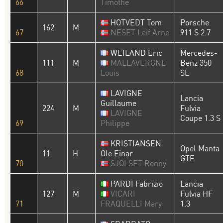
66
Timothe
HOTVEDT Tom
Porsche
162
M
67
NESET Leif Arne
911 S 2.7
WEILAND Eric
Mercedes-
111
M
MALLAVERGNE
Benz 350
68
Louis
SL
LAVIGNE
Lancia
Guillaume
224
M
Fulvia
LAVIGNE
Coupe 1.3 S
69
Philippe
KRISTIANSEN
Opel Manta
11
H
Ole Einar
GTE
70
SJOLSET Ronny
PARDI Fabrizio
Lancia
127
M
VICARI
Fulvia HF
71
FRAQUELLI Mary
1.3