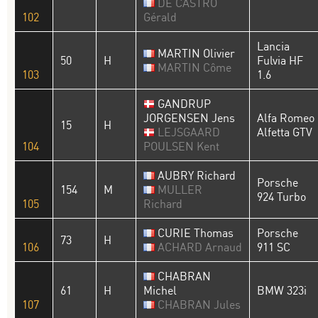
DE CASTRO
102
Gérald
Lancia
MARTIN Olivier
50
H
Fulvia HF
MARTIN Côme
103
1.6
GANDRUP
JORGENSEN Jens
Alfa Romeo
15
H
LEJSGAARD
Alfetta GTV
104
POULSEN Kent
AUBRY Richard
Porsche
154
M
MULLER
924 Turbo
105
Richard
CURIE Thomas
Porsche
73
H
106
ACHARD Arnaud
911 SC
CHABRAN
61
H
Michel
BMW 323i
107
CHABRAN Jules