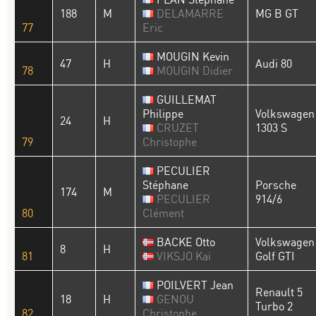
188
M
DELAMARRE
MG B GT
77
Eric
MOUGIN Kevin
47
H
Audi 80
78
MOUGIN Didier
GUILLEMAT
Philippe
Volkswagen
24
H
CRUZET
1303 S
79
Christophe
PECULIER
Stéphane
Porsche
174
M
PECULIER
914/6
80
Clément
BACKE Otto
Volkswagen
8
H
81
VIKSJO Kai
Golf GTI
POILVERT Jean
Renault 5
18
H
GENOU
Turbo 2
82
Christophe