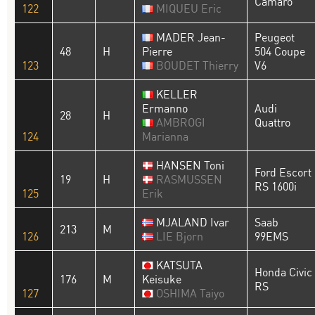
Camaro
122
MIQUEU Eric
MADER Jean-
Peugeot
48
H
Pierre
504 Coupe
123
BOUDET Thierry
V6
KELLER
Ermanno
Audi
28
H
AMBROGI
Quattro
124
Marianna
HANSEN Toni
Ford Escort
19
H
RASMUSSEN
RS 1600i
125
Erik
MJALAND Ivar
Saab
213
M
126
LIE Bjorn
99EMS
KATSUTA
Honda Civic
176
M
Keisuke
RS
127
OSHIMA Taiyo