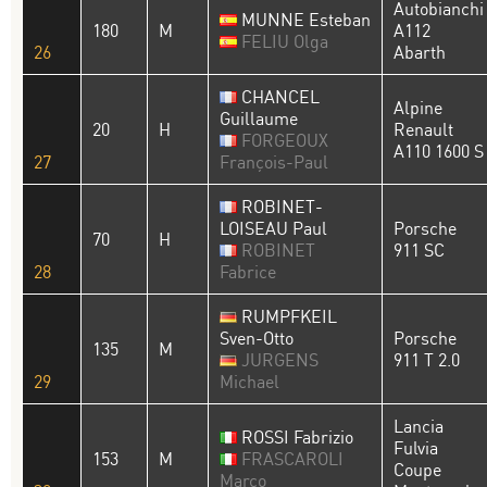
Autobianchi
MUNNE Esteban
180
M
A112
FELIU Olga
26
Abarth
CHANCEL
Alpine
Guillaume
20
H
Renault
FORGEOUX
A110 1600 S
27
François-Paul
ROBINET-
LOISEAU Paul
Porsche
70
H
ROBINET
911 SC
28
Fabrice
RUMPFKEIL
Sven-Otto
Porsche
135
M
JURGENS
911 T 2.0
29
Michael
Lancia
ROSSI Fabrizio
Fulvia
153
M
FRASCAROLI
Coupe
Marco