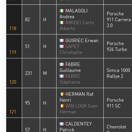
MALAGOLI
Porsche
Andrea
82
H
911 Carrera
AMIDEI Carlo
3.0
118
Alberto
GUIRIEC Erwan
Porsche
51
H
SAPET
924 Turbo
119
Christophe
FABRE
Guillaume
Simca 1000
231
M
FABRE
Rallye 2
120
Stéphanie
HERMAN Raf
Henri
Porsche
95
H
VAN LOOK Sven
911 SC
121
Herman
CALDENTEY
Chevrolet
57
H
Patrick