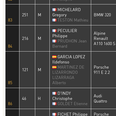
MICHELARD
251
M
Gregory
BMW 320
83
TESTON Mathieu
PECULIER
Alpine
Philippe
216
M
Renault
PRUDHON Jean
A110 1600 S
84
Bernard
GARCIA LOPEZ
Ildefonso
MARTINEZ DE
Porsche
121
M
LIZARRONDO
911 E 2.2
LIZARRAGA
85
Alberto
D'INDY
Audi
46
H
Christophe
Quattro
86
GOLDET Etienne
FICHET Philippe
Porsche