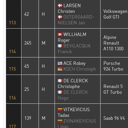
LARSEN
Christen
Volkswagen
42
H
OSTERGAARD-
Golf GTI
113
NIELSEN Jan
WILLHALM
Alpine
Roger
245
M
Renault
BEVILACQUA
A110 1300
114
Franck
ACE Robey
Porsche
45
H
115
KOCH Christoph
924 Turbo
DE CLERCK
Christophe
Renault 5
25
H
DE CLERCK
GT Turbo
116
Hugo
VITKEVICIUS
Tadas
139
M
Saab 96 V4
ZVINAKEVICIUS
117
Linas