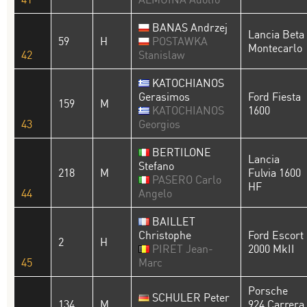
BANAS Andrzej
Lancia Beta
59
H
POSTAWKA
Montecarlo
42
Stanislaw
KATOCHIANOS
Gerasimos
Ford Fiesta
159
M
KATOCHIANOS
1600
43
Georgios
BERTILONE
Lancia
Stefano
218
M
Fulvia 1600
PASERO Carlo
HF
44
Angelo
BAILLET
Christophe
Ford Escort
2
H
PIRET Jean-
2000 MkII
45
Marc
Porsche
SCHULER Peter
134
M
924 Carrera