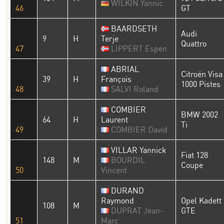
WILKIN Yannic
46
GT
BAARDSETH
Audi
9
H
Terje
Quattro
47
LIPPERT Espen
ABRIAL
Citroën Visa
39
H
François
1000 Pistes
48
SALVI Roland
COMBIER
BMW 2002
64
H
Laurent
Ti
49
COMBIER David
VILLAR Yannick
Fiat 128
148
M
BOURDIL
Coupe
50
Vincent
DURAND
Raymond
Opel Kadett
108
M
DUPRAT Jean-
GTE
51
Marc