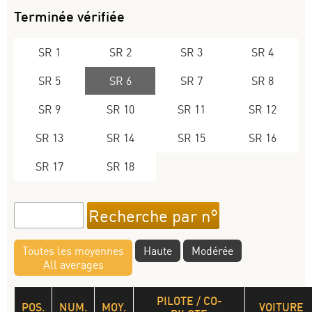
Terminée vérifiée
SR 1
SR 2
SR 3
SR 4
SR 5
SR 6
SR 7
SR 8
SR 9
SR 10
SR 11
SR 12
SR 13
SR 14
SR 15
SR 16
SR 17
SR 18
Toutes les moyennes
Haute
Modérée
All averages
PILOTE / CO-
POS.
NUM.
MOY.
VOITURE