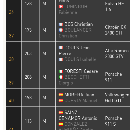
Hans
138
M
Fulvia HF
LUGINBUHL
1.6
36
Fabienne
BOS Christian
Citroën CX
173
M
BOULANGER
2400 GTI
37
Christian
DOULS Jean-
Alfa Romeo
203
M
Pierre
2000 GTV
38
DOULS Isabelle
FORESTI Cesare
Porsche
208
M
BECCHETTI
911
39
Giorgio
MORERA Juan
Volkswagen
198
M
40
CUESTA Manuel
Golf GTI
SAINZ
CENAMOR Antonio
Porsche
113
M
GONZALEZ
911 S
41
ALMUIÑA Adolfo