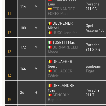
Luis
Porsche
114
M
FERNANDEZ
911 SC
11
FORES Paco
DECREMER
Opel
100
M
Michel
Ascona 400
12
HUGO Jennifer
TOSETTI Max
Porsche
172
M
BERNARDELLI
911 S 2.4
13
Marco
DE JAEGER
Geert
Sunbeam
144
M
DE JAEGER
Tiger
14
Cédric
DEFLANDRE
Yves
Porsche
34
H
GENGOUX
911 T
15
Baptiste