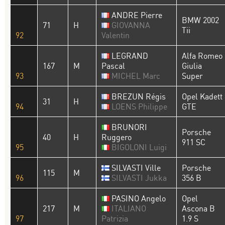
ANDRE Pierre
BMW 2002
71
H
GIOVANNA
Tii
92
Valentin
LEGRAND
Alfa Romeo
167
M
Pascal
Giulia
93
MICHEL Marc
Super
BREZUN Régis
Opel Kadett
31
H
94
LOENS Philippe
GTE
BRUNORI
Porsche
40
H
Ruggero
911 SC
95
BIGOLONI Luigi
SILVASTI Ville
Porsche
115
M
96
SILVASTI Jukka
356 B
PASINO Angelo
Opel
217
M
ITALIANO
Ascona B
97
Patrizia
1.9 S