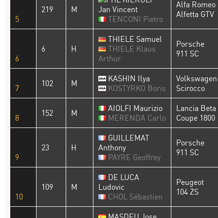
Alfa Romeo
219
M
Jan Vincent
Alfetta GTV
5
TENCONI Pietro
THIELE Samuel
Porsche
6
H
THIELE Klaus
911 SC
6
Arthur
KASHIN Ilya
Volkswagen
102
M
7
KOSTYRKO Boris
Scirocco
AIOLFI Maurizio
Lancia Beta
152
M
8
MERENDA Carlo
Coupe 1800
GUILLEMAT
Porsche
23
H
Anthony
911 SC
9
PAYRE Geoffrey
DE LUCA
Peugeot
109
M
Ludovic
104 ZS
10
CHOL Sébastien
MASDEU Jose