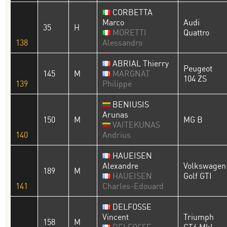
CORBETTA
Marco
Audi
35
H
MORETTI
Quattro
138
Alessandro
ABRIAL Thierry
Peugeot
145
M
MARGNAT
104 ZS
139
Philippe
BENIUSIS
Arunas
150
M
MG B
VAITEKUNAS
140
Andrius
HAUEISEN
Alexandre
Volkswagen
189
M
HAUEISEN
Golf GTI
141
Charles-Edouard
DELFOSSE
Vincent
Triumph
158
M