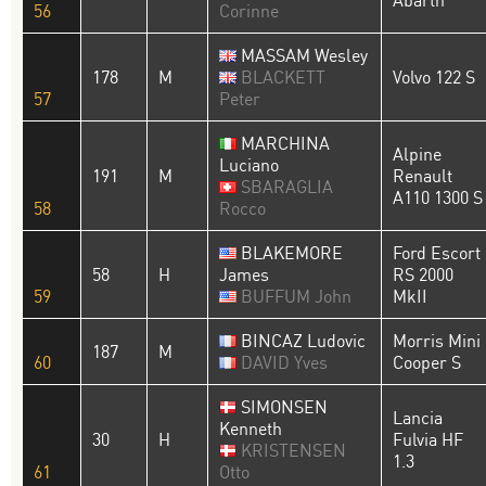
Abarth
56
Corinne
MASSAM Wesley
178
M
BLACKETT
Volvo 122 S
57
Peter
MARCHINA
Alpine
Luciano
191
M
Renault
SBARAGLIA
A110 1300 S
58
Rocco
BLAKEMORE
Ford Escort
58
H
James
RS 2000
59
BUFFUM John
MkII
BINCAZ Ludovic
Morris Mini
187
M
60
DAVID Yves
Cooper S
SIMONSEN
Lancia
Kenneth
30
H
Fulvia HF
KRISTENSEN
1.3
61
Otto