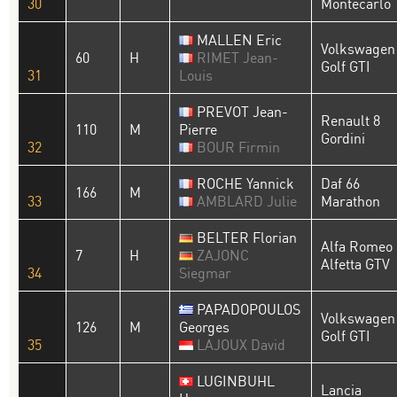
30
Montecarlo
MALLEN Eric
Volkswagen
60
H
RIMET Jean-
Golf GTI
31
Louis
PREVOT Jean-
Renault 8
110
M
Pierre
Gordini
32
BOUR Firmin
ROCHE Yannick
Daf 66
166
M
33
AMBLARD Julie
Marathon
BELTER Florian
Alfa Romeo
7
H
ZAJONC
Alfetta GTV
34
Siegmar
PAPADOPOULOS
Volkswagen
126
M
Georges
Golf GTI
35
LAJOUX David
LUGINBUHL
Lancia