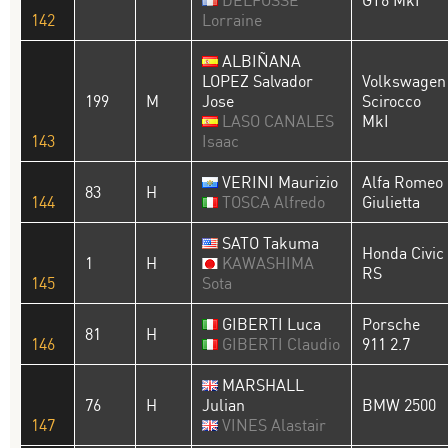
DELFOSSE
GT6 MkI
142
Lorraine
ALBIÑANA
LOPEZ Salvador
Volkswagen
199
M
Jose
Scirocco
LASO CANALES
MkI
143
Isaac
VERINI Maurizio
Alfa Romeo
83
H
144
TOSCA Alfredo
Giulietta
SATO Takuma
Honda Civic
1
H
KAWASHIMA
RS
145
Sota
GIBERTI Luca
Porsche
81
H
146
GIBERTI Claudio
911 2.7
MARSHALL
76
H
Julian
BMW 2500
147
VINES Alastair