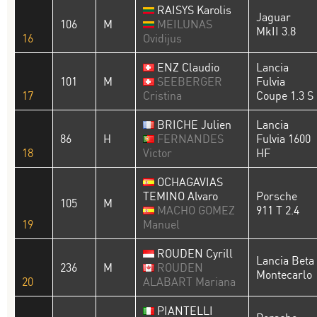
RAISYS Karolis
Jaguar
106
M
MEILUNAS
MkII 3.8
16
Ovidijus
ENZ Claudio
Lancia
101
M
SEEBERGER
Fulvia
17
Cristina
Coupe 1.3 S
BRICHE Julien
Lancia
86
H
FERNANDES
Fulvia 1600
18
Victor
HF
OCHAGAVIAS
TEMINO Alvaro
Porsche
105
M
MACHO GOMEZ
911 T 2.4
19
Manuel
ROUDEN Cyrill
Lancia Beta
236
M
ROUDEN
Montecarlo
20
ALABART Mariana
PIANTELLI