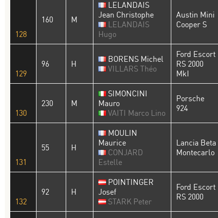
LELANDAIS
Jean Christophe
Austin Mini
160
M
LELANDAIS
Cooper S
128
Hugo
Ford Escort
BORENS Michel
96
H
RS 2000
VILLARS Théo
129
MkI
SIMONCINI
Porsche
230
M
Mauro
924
130
VAITI Marco Lino
MOULIN
Maurice
Lancia Beta
55
H
CONJARD
Montecarlo
131
Estelle
POINTINGER
Ford Escort
92
H
Josef
RS 2000
132
STARK Peter