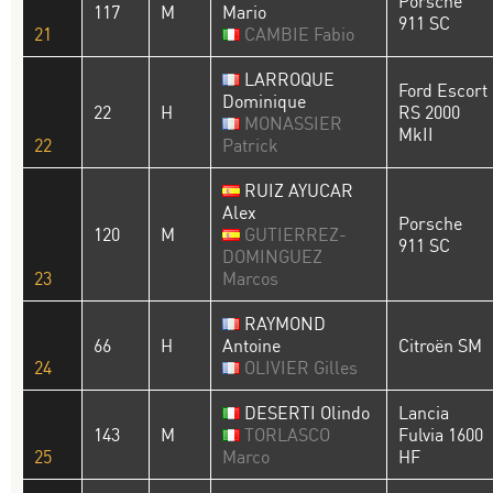
Porsche
117
M
Mario
911 SC
21
CAMBIE Fabio
LARROQUE
Ford Escort
Dominique
22
H
RS 2000
MONASSIER
MkII
22
Patrick
RUIZ AYUCAR
Alex
Porsche
120
M
GUTIERREZ-
911 SC
DOMINGUEZ
23
Marcos
RAYMOND
66
H
Antoine
Citroën SM
24
OLIVIER Gilles
DESERTI Olindo
Lancia
143
M
TORLASCO
Fulvia 1600
25
Marco
HF