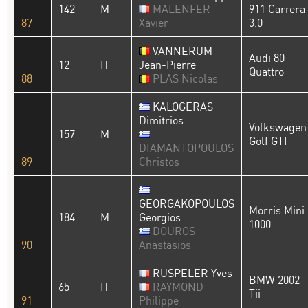
142
M
MALENFER
911 Carrera
87
Xavier
3.0
VANNERUM
Audi 80
12
H
Jean-Pierre
Quattro
88
PLAS Nicolas
KALOGERAS
Dimitrios
Volkswagen
157
M
Golf GTI
DIAMANTOPOULOS
89
Christos
GEORGAKOPOULOS
Morris Mini
184
M
Georgios
1000
DOUROS
90
Anastasios
RUSPELER Yves
BMW 2002
65
H
RAYMOND
Tii
91
Philippe