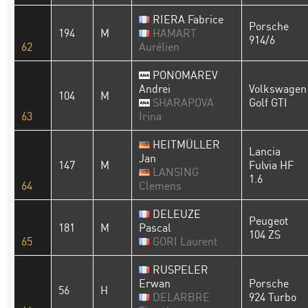
RIERA Fabrice
Porsche
194
M
HAMART
914/6
62
Aurélien
PONOMAREV
Andrei
Volkswagen
104
M
SHARAPOVA
Golf GTI
63
Irina
HEITMÜLLER
Lancia
Jan
147
M
Fulvia HF
LANSING
1.6
64
Clemens
DELEUZE
Peugeot
181
M
Pascal
104 ZS
65
GORI Laurent
RUSPELER
Erwan
Porsche
56
H
DELARBRE
924 Turbo