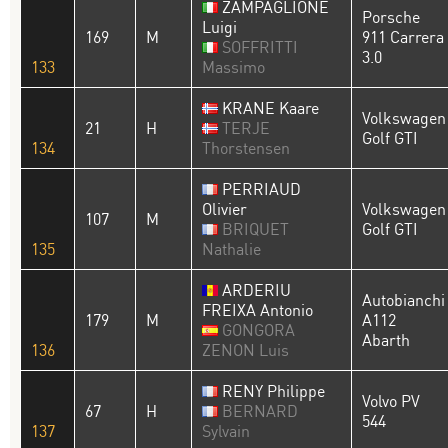
ZAMPAGLIONE
Porsche
Luigi
169
M
911 Carrera
SOFFRITTI
3.0
133
Massimo
KRANE Kaare
Volkswagen
21
H
TERJE
Golf GTI
134
Thorstensen
PERRIAUD
Olivier
Volkswagen
107
M
BRIQUET
Golf GTI
135
Nathalie
ARDERIU
Autobianchi
FREIXA Antonio
179
M
A112
GONGORA
Abarth
136
ZENON Luis
RENY Philippe
Volvo PV
67
H
BERNARD
544
137
Sylvain