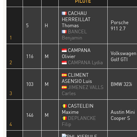
PILOTE
CACHAU
HERREILLAT
Porsche
5
H
Thomas
911 2.7
BANCEL
1
Benjamin
CAMPANA
Volkswagen
116
M
Olivier
Golf GTI
2
CAMPANA Lydia
CLIMENT
ASENSIO Luis
103
M
BMW 323i
JIMENEZ VALLS
3
Carles
CASTELEIN
Maxime
Austin Mini
146
M
DEPLANCKE
Cooper S
4
Filip
KIERULF