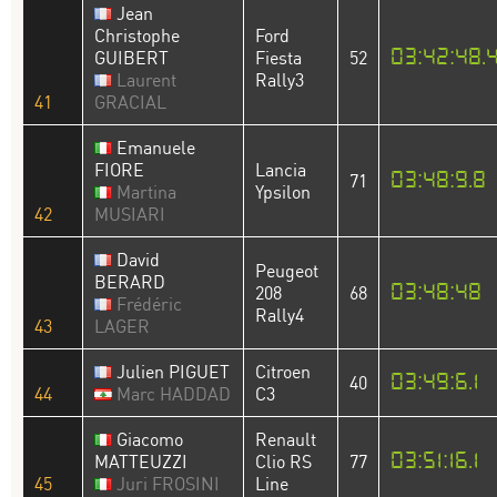
Jean
Christophe
Ford
03:42:48.
GUIBERT
Fiesta
52
Laurent
Rally3
41
GRACIAL
Emanuele
FIORE
Lancia
03:48:9.8
71
Martina
Ypsilon
42
MUSIARI
David
Peugeot
BERARD
03:48:48
208
68
Frédéric
Rally4
43
LAGER
Julien PIGUET
Citroen
03:49:6.1
40
44
Marc HADDAD
C3
Giacomo
Renault
03:51:16.1
MATTEUZZI
Clio RS
77
45
Juri FROSINI
Line