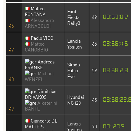
Matteo
Ford
FONTANA
03:53:0.2
Fiesta
49
Alessandro
Rally3
46
ARNABOLDI
Paolo VIGO
Lancia
03:56:11.5
Matteo
65
Ypsilon
47
CANOBBIO
Andreas
Skoda
FRANKE
03:58:2.3
Fabia
59
Michael
Evo
48
WENZEL
Dimitrios
DRIVAKOS
Hyundai
03:58:22.
45
Aikaterini
NG i20
49
BANTE
Giancarlo DE
Lancia
00::27.9
MATTEIS
70
Ypsilon