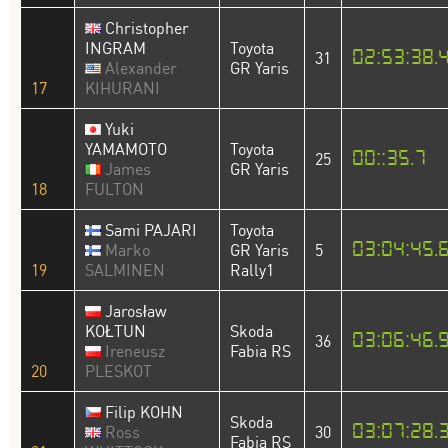
Christopher
INGRAM
Toyota
02:53:38.
31
Alexander
GR Yaris
17
KIHURANI
Yuki
YAMAMOTO
Toyota
00::35.7
25
James
GR Yaris
18
FULTON
Sami PAJARI
Toyota
03:04:45.
Marko
GR Yaris
5
19
SALMINEN
Rally1
Jarosław
KOŁTUN
Skoda
03:06:46.
36
Ireneusz
Fabia RS
20
PLESKOT
Filip KOHN
Skoda
03:07:28.
Ross
30
Fabia RS