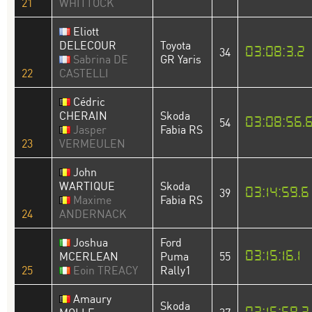
21
WHITTOCK
Eliott
DELECOUR
Toyota
03:08:3.2
34
Sabrina DE
GR Yaris
22
CASTELLI
Cédric
CHERAIN
Skoda
03:08:56.
54
Jasper
Fabia RS
23
VERMEULEN
John
WARTIQUE
Skoda
03:14:59.6
39
Maxime
Fabia RS
24
ANDERNACK
Joshua
Ford
03:15:16.1
MCERLEAN
Puma
55
25
Eoin TREACY
Rally1
Amaury
Skoda