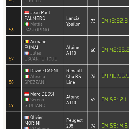
55
CIRILLO
Jean Paul
PALMERO
Lancia
04:18:32.8
73
Mattia
Ypsilon
56
PASTORINO
Armand
FUMAL
Alpine
04:42:35.
60
Jules
A110
57
ESCARTEFIGUE
Davide CAGNI
Renault
04:46:56.
Alessio
Clio RS
76
58
SPEZZANI
Line
Marc DESSI
Alpine
04:53:12.1
Serena
62
A110
59
GIULIANO
Olivier
Peugeot
MORINI
04:55:14.5
208
74
Stéphane