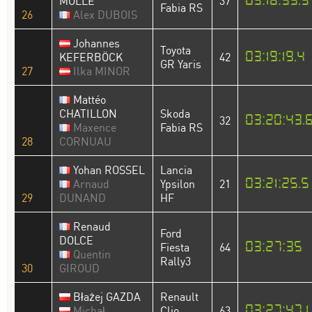
03:16:59.3
MOLLE
37
Fabia RS
26
Alex DUBOIS
Johannes
Toyota
03:19:19.4
KEFERBÖCK
42
GR Yaris
27
Ilka MINOR
Mattéo
CHATILLON
Skoda
03:20:43.
32
Maxence
Fabia RS
28
CORNUAU
Yohan ROSSEL
Lancia
03:21:25.5
Arnaud
Ypsilon
21
29
DUNAND
HF
Renaud
Ford
DOLCE
03:27:35
Fiesta
64
Quentin
Rally3
30
GIROUD
Błażej GAZDA
Renault
03:27:47.1
Michał
Clio
63