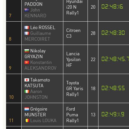
Hyundai
PADDON
02:48:16
i20 N
20
John
Rally1
7
KENNARD
Léo ROSSEL
Citroen
02:48:30
Guillaume
28
C3
8
MERCOIRET
Nikolay
Lancia
GRYAZIN
02:48:45.
Ypsilon
22
Konstantin
HF
9
ALEKSANDROV
Takamoto
Toyota
KATSUTA
02:48:55
GR Yaris
18
Aaron
Rally1
10
JOHNSTON
Grégoire
Ford
02:49:1.9
MUNSTER
Puma
13
11
Louis LOUKA
Rally1