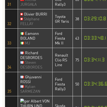
31
JURGAŁA
Rally3
Olivier BURRI
Toyota
03:29:10.8
Stéphane
38
GR Yaris
32
FELLAY
Eamonn
Ford
03:33:48.1
BOLAND
Fiesta
43
33
MJ
Mk II
Richard
Renault
DESBORDES
03:34:11.3
Clio RS
75
Steven
Line
34
DESBORDES
Ghjuvanni
Ford
ROSSI
03:34:36.
Fiesta
50
Kylian
Rally3
35
SARMEZAN
Albert VON
THURN UND
Skoda