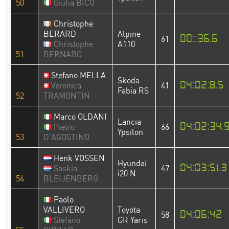
50
Giulia BICO
Christophe
BERARD
Alpine
00::36.6
61
Christophe
A110
51
BERNABO
Stefano MELLA
Skoda
04:02:8.5
Veronica
41
Fabia RS
52
TRAMONTIN
Marco OLDANI
Lancia
04:02:34.
Pietro
66
Ypsilon
53
D'AGOSTINO
Henk VOSSEN
Hyundai
04:03:51.3
Saskia
47
i20 N
54
BLEIJENBERG
Paolo
VALLIVERO
Toyota
04:06:42
58
Stefano
GR Yaris