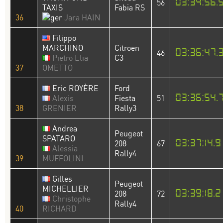
03:34:56.
56
TAXIS
Fabia RS
36
Jara HAIN
Filippo
MARCHINO
Citroen
03:36:47.
46
Pietro Elia
C3
37
OMETTO
Eric ROYÈRE
Ford
03:36:54.
Alexis
Fiesta
51
38
GRENIER
Rally3
Andrea
Peugeot
SPATARO
03:37:14.9
208
67
Alessia
Rally4
39
MUFFOLINI
Gilles
Peugeot
MICHELLIER
03:39:18.2
208
72
Christophe
Rally4
40
RICHARD