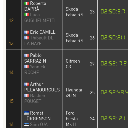
Roberto
DAPRÀ
Skoda
02:50:3.7
23
Luca
Fabia RS
12
GUGLIELMETTI
Eric CAMILLI
Skoda
02:50:21.1
Thibault DE
26
Fabia RS
13
LA HAYE
Pablo
SARRAZIN
Citroen
02:52:17.2
29
Yannick
C3
14
ROCHE
Arthur
PELAMOURGUES
Hyundai
02:52:49.
35
Bastien
i20 N
15
POUGET
Romet
Ford
02:53:12.1
JÜRGENSON
Fiesta
24
16
Siim OJA
Mk II