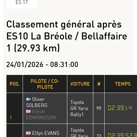
ES 17
Classement général après
ES10 La Bréole / Bellaffaire
1 (29.93 km)
24/01/2026 - 08:31:00
PILOTE / CO-
POS.
VOITURE
#
TEMPS
PILOTE
Oliver
Toyota
SOLBERG
02:39:1.4
GR Yaris
99
Elliott
Rally1
1
EDMONDSON
Toyota
Elfyn EVANS
02:39:52.
GR Yaris
33