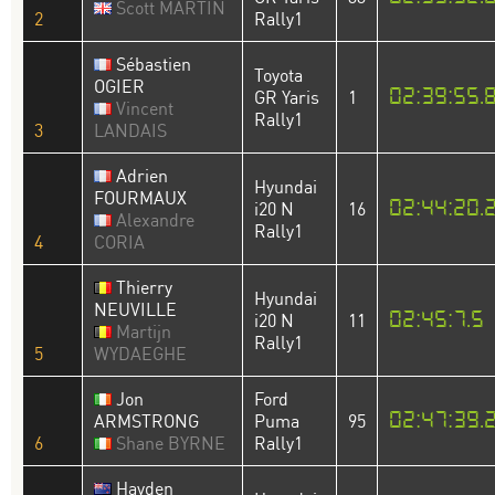
Scott MARTIN
2
Rally1
Sébastien
Toyota
OGIER
02:39:55.
GR Yaris
1
Vincent
Rally1
3
LANDAIS
Adrien
Hyundai
FOURMAUX
02:44:20.
i20 N
16
Alexandre
Rally1
4
CORIA
Thierry
Hyundai
NEUVILLE
02:45:7.5
i20 N
11
Martijn
Rally1
5
WYDAEGHE
Jon
Ford
02:47:39.
ARMSTRONG
Puma
95
6
Shane BYRNE
Rally1
Hayden